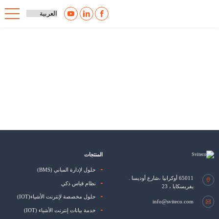
المنتجات
حلول لإدارة المباني (BMS)
65011
أوكرانيا ،شارع أوديسا
.
نظام قياس ذكي
يفريسكايا ، 23
حلول مخصصة لإنترنت الأشياء(IOT)
info@sviteco.com
خدمة بيانات إنترنت الأشياء (IOT)