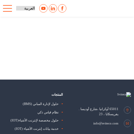
المنتجات
حلول لإدارة المباني (BMS)
65011
أوكرانيا ،شارع أوديسا
.
نظام قياس ذكي
يفريسكايا ، 23
حلول مخصصة لإنترنت الأشياء(IOT)
info@sviteco.com
خدمة بيانات إنترنت الأشياء (IOT)