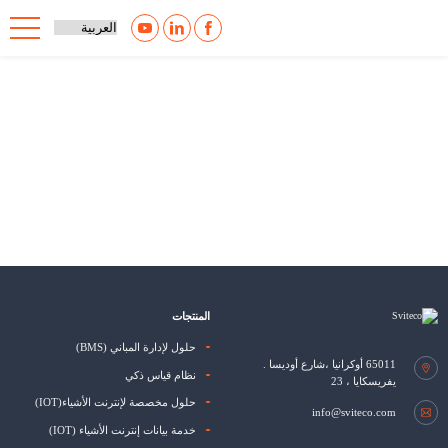
المنتجات
حلول لإدارة المباني (BMS)
65011
أوكرانيا ،شارع أوديسا
.
نظام قياس ذكي
يفريسكايا ، 23
حلول مخصصة لإنترنت الأشياء(IOT)
info@sviteco.com
خدمة بيانات إنترنت الأشياء (IOT)