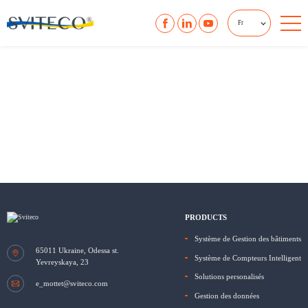
Fr
PRODUCTS
Système de Gestion des bâtiments
65011
Ukraine, Odessa
st.
Système de Compteurs Intelligent
Yevreyskaya, 23
Solutions personalisés
e_mottet@sviteco.com
Gestion des données