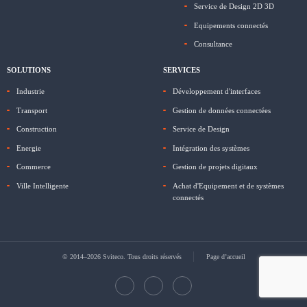
Service de Design 2D 3D
Equipements connectés
Consultance
SOLUTIONS
SERVICES
Industrie
Développement d'interfaces
Transport
Gestion de données connectées
Construction
Service de Design
Energie
Intégration des systèmes
Commerce
Gestion de projets digitaux
Ville Intelligente
Achat d'Equipement et de systèmes
connectés
© 2014–2026 Sviteco. Tous droits réservés
Page d’accueil