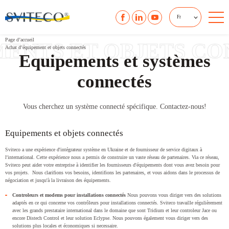
Fr
Page d’accueil
ENTS ET OBJETS C
Achat d’équipement et objets connectés
Equipements et systèmes
connectés
Vous cherchez un système connecté spécifique. Contactez-nous!
Equipements et objets connectés
Sviteco a une expérience d'intégrateur système en Ukraine et de fournisseur de service digitaux à
l'international. Cette expérience nous a permis de construire un vaste réseau de partenaires. Via ce réseau,
Sviteco peut aider votre entreprise à identifier les fournisseurs d'équipements dont vous avez besoin pour
vos projets. Nous clarifions vos besoins, identifions les partenaires, et vous aidons dans le processus de
négociation et jusqu'à la livraison des équipements.
Controleurs et modems pour installations connectés
Nous pouvons vous diriger vers des solutions
adaptés en ce qui concerne vos contrôleurs pour installations connectés. Sviteco travaille régulièrement
avec les grands prestataire international dans le domaine que sont Tridium et leur controleur Jace ou
encore Distech Control et leur solution Eclypse. Nous pouvons également vous diriger vers des
solutions plus locales et économiques si necessaire.