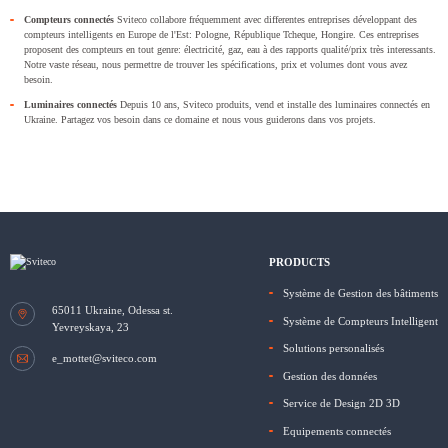
Compteurs connectés
Sviteco collabore fréquemment avec differentes entreprises développant des
compteurs intelligents en Europe de l'Est: Pologne, République Tcheque, Hongire. Ces entreprises
proposent des compteurs en tout genre: électricité, gaz, eau à des rapports qualité/prix très interessants.
Notre vaste réseau, nous permettre de trouver les spécifications, prix et volumes dont vous avez
besoin.
Luminaires connectés
Depuis 10 ans, Sviteco produits, vend et installe des luminaires connectés en
Ukraine. Partagez vos besoin dans ce domaine et nous vous guiderons dans vos projets.
PRODUCTS
Système de Gestion des bâtiments
65011
Ukraine, Odessa
st.
Système de Compteurs Intelligent
Yevreyskaya, 23
Solutions personalisés
e_mottet@sviteco.com
Gestion des données
Service de Design 2D 3D
Equipements connectés