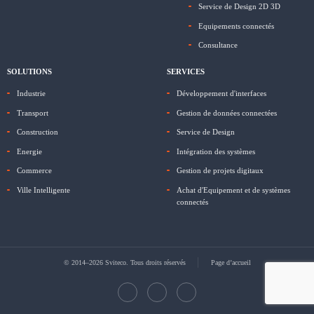
Service de Design 2D 3D
Equipements connectés
Consultance
SOLUTIONS
SERVICES
Industrie
Développement d'interfaces
Transport
Gestion de données connectées
Construction
Service de Design
Energie
Intégration des systèmes
Commerce
Gestion de projets digitaux
Ville Intelligente
Achat d'Equipement et de systèmes
connectés
© 2014–2026 Sviteco. Tous droits réservés
Page d’accueil