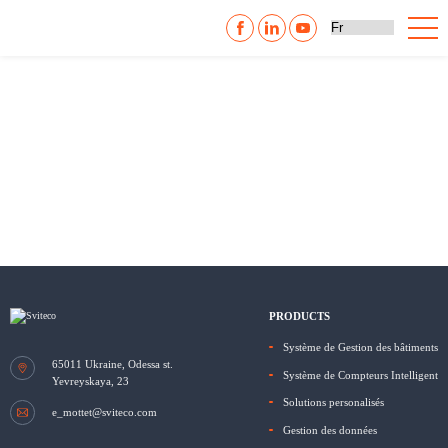
PRODUCTS
Système de Gestion des bâtiments
65011
Ukraine, Odessa
st.
Système de Compteurs Intelligent
Yevreyskaya, 23
Solutions personalisés
e_mottet@sviteco.com
Gestion des données