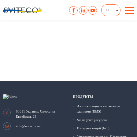
Ru
ПРОДУКТЫ
Автоматизация и управление
65011
Украина, Одесса
ул.
зданиями (BMS)
Еврейская, 23
Smart учет ресурсов
info@sviteco.com
Интернет вещей (IoT)
Управление данными. Платформы