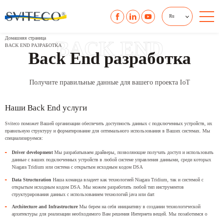
Ru
Домашняя страница
BACK END
BACK END РАЗРАБОТКА
Back End разработка
Получите правильные данные для вашего проекта IoT
Наши Back End услуги
Sviteco поможет Вашей организации обеспечить доступность данных с подключенных устройств, их
правильную структуру и форматирование для оптимального использования в Ваших системах. Мы
специализируемся:
Driver development
Мы разрабатываем драйверы, позволяющие получать доступ и использовать
данные с ваших подключенных устройств в любой системе управления данными, среди которых
Niagara Tridium или система с открытым исходным кодом DSA
Data Structuration
Наша команда владеет как технологией Niagara Tridium, так и системой с
открытым исходным кодом DSA. Мы можем разработать любой тип инструментов
структурирования данных с использованием технологий java или dart
Architecture and Infrastructure
Мы берем на себя инициативу в создании технологической
архитектуры для реализации необходимого Вам решения Интернета вещей. Мы позаботимся о