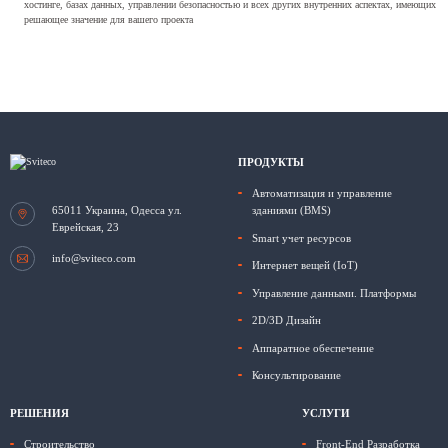
хостинге, базах данных, управлении безопасностью и всех других внутренних аспектах, имеющих
решающее значение для вашего проекта
ПРОДУКТЫ
Автоматизация и управление
65011
Украина, Одесса
ул.
зданиями (BMS)
Еврейская, 23
Smart учет ресурсов
info@sviteco.com
Интернет вещей (IoT)
Управление данными. Платформы
2D/3D Дизайн
Аппаратное обеспечение
Консультирование
РЕШЕНИЯ
УСЛУГИ
Строительство
Front-End Разработка