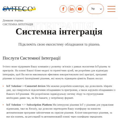
Укр
Домашня сторінка
IНТЕГРАЦІЯ
СИСТЕМНА ІНТЕГРАЦІЯ
Системна інтеграція
Підключіть свою екосистему обладнання та рішень
Послуги Системної Інтеграції
Sviteco може підтримати Вашу компанію у розвитку зв'язків у рамках екосистеми IoT-рішень та
пристроїв. На основі Вашої бізнес-моделі та стратегічних цілей, ми розробимо для відповідну
інтеграцію, щоб Ви могли максимально ефективно використовувати свої пристрої, програмні
рішення та існуючі багаторівневі рішення, які можуть підвищити цінність Ваших послуг.
IoT Solution<->Connected devices
Ми можемо розробити конектори, що дозволяють збирати
дані, що генеруються підключеним обладнанням та пристроями, а також керувати обладнанням із
Вашого IoT-рішення. Ми розробляємо індивідуальну систему збору та структурування
необхідних даних так, як Ви бажаєте, у потрібному форматі.
IoT Solution <-> Subscription Platform
Ми інтегруємо рішення IoT у рішення для управління
підписками, таке як Recurly, що дозволяє перетворити Вашу платформу на повністю
автоматизоване програмне забезпечення як сервісне рішення. Клієнт використовує рішення, за
яке він платить, на регулярній та автоматизованій основі через платформу передплати.