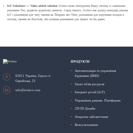
IoT Solutions<-> Value added solution
Sviteco може інтегрувати Вашу систему із зовнішнім
рішенням Tier, додаючи додаткову цінність. Серед іншого, Sviteco має досвід інтеграції рішень
IoT з рішеннями для чату, такими як Telegram або Viber, рішеннями для керування входом в
систему, такими як Keycloak, або різними рішеннями для тривог чи баз даних.
ПРОДУКТИ
Автоматизація та управління
65011
Україна, Одеса
ст.
будівлями (BMS)
Єврейська, 23
Smart облік ресурсів
info@sviteco.com
Інтернет речей (IoT)
Управління даними. Платформи
2D/3D Дизайн
Апаратне забезпечення
Консультування